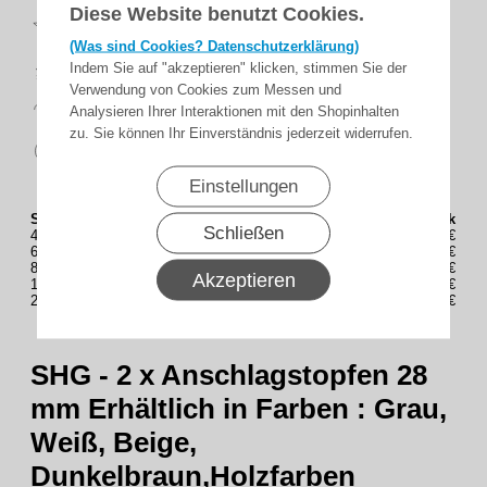
Diese Website benutzt Cookies.
Top
Bewertungen
(Was sind Cookies? Datenschutzerklärung)
schnelle
Indem Sie auf "akzeptieren" klicken, stimmen Sie der
Lieferung
Verwendung von Cookies zum Messen und
14 Tage
Analysieren Ihrer Interaktionen mit den Shopinhalten
Rückgaberecht
zu. Sie können Ihr Einverständnis jederzeit widerrufen.
sicher
zahlen
Einstellungen
Staffelung (Stück)
Preis(Brutto) / Stück
Schließen
4
2,70€
6
2,65€
8
2,63€
Akzeptieren
10
2,60€
20
2,50€
SHG - 2 x Anschlagstopfen 28
mm Erhältlich in Farben : Grau,
Weiß, Beige,
Dunkelbraun,Holzfarben