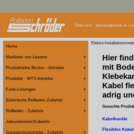
Über uns
Versandpreise & -L
Elektro-Installationsmate
Home
Hier fin
Markisen von Lewens
mit Bod
Produktreihe Becker - Antriebe
Klebeka
Produkte - WTS Antriebe
Kabel fl
Funk-Lösungen
adrig u
Elektrische Rollladen Zubehör
Gesuchte Produkt
Rollladen - Zubehör
Kabelkanäle
Jalousiemotor/Zubehör
Flexibles Kabel
Garagentorantriebe - Zubehör