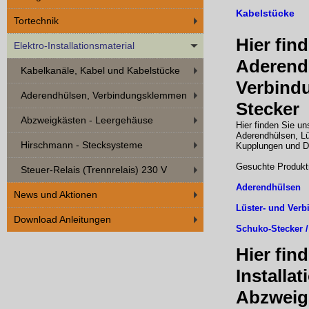
Kabelstücke
Tortechnik
Hier fin
Elektro-Installationsmaterial
Aderend
Kabelkanäle, Kabel und Kabelstücke
Verbind
Aderendhülsen, Verbindungsklemmen
Stecker
Abzweigkästen - Leergehäuse
Hier finden Sie uns
Aderendhülsen, L
Hirschmann - Stecksysteme
Kupplungen und D
Gesuchte Produktr
Steuer-Relais (Trennrelais) 230 V
Aderendhülsen
News und Aktionen
Lüster- und Ver
Download Anleitungen
Schuko-Stecker /
Hier fin
Installa
Abzweig