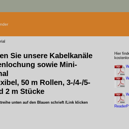
änder
rial
den Sie unsere Kabelkanäle
Hier fin
kostenlo
enlochung
sowie
Mini-
W
nal
W
exibel, 50 m Rollen
, 3-/4-/5-
nd
2 m Stücke
W
reihe unten auf den Blauen schrieft /Link klicken
ReaderP