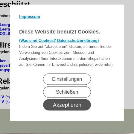
eschützt
eihe unten auf den Schrieft/Link klicken
Impressum
 Leergehäuse Wassergeschützt, IP 54
 Leergehäusen (ABOX ) Wassergeschützt, IP 65
Diese Website benutzt Cookies.
BOXLINE) Wassergeschützt, IP 66
(Was sind Cookies? Datenschutzerklärung)
Hirschmann stecksysteme
Indem Sie auf "akzeptieren" klicken, stimmen Sie der
elangen unten auf den Produkt klicken.
Verwendung von Cookies zum Messen und
Analysieren Ihrer Interaktionen mit den Shopinhalten
ker + Stecksysteme
zu. Sie können Ihr Einverständnis jederzeit widerrufen.
gsverbinder
ungspeitschen + Verlängerungen
Einstellungen
elais 230 V
elangen unten auf den Produkt klicken.
Schließen
0 V
(mit Anschlussmöglichkeit einer Einzelbedienung)
0 V
(keine Einzelbedienung der Motoren möglich)
Akzeptieren