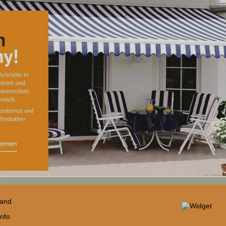
sand
nfo