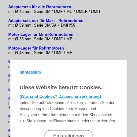
Adaptersets für alle Rohrmotoren
mit Ø 45 mm, Serie DM / DMF / ME / DMEF / DMH
Adaptersets nur für Maxi - Rohrmotoren
mit Ø 59 mm, Serie DM/59 + DMH/59
Motor-Lager für Mini-Rohrmotoren
mit Ø 35 mm, Serie DM / DMF / ME
Motor-Lager für Rohrmotoren
mit Ø 45 mm, Serie DM / DMF / ME
Motor-Lager für NHK - Rohrmotoren
mit Ø 45 mm, Typ: DMH-30 / DMH-50
Impressum
Motor-Lager nur für Maxi - Rohrmotoren
mit Ø 59 mm, Serie DM/59 + DMH/59
Diese Website benutzt Cookies.
Einbruchhemmende Rollladen-Hochschiebesicherungen
(Was sind Cookies? Datenschutzerklärung)
OCTOCLICK
- Einbruchhemmende Rollladen-
Indem Sie auf "akzeptieren" klicken, stimmen Sie der
Hochschiebesicherungen feste Wellenverbinder für Achtkantwellen
SW 40, 50, 60.
Verwendung von Cookies zum Messen und
Analysieren Ihrer Interaktionen mit den Shopinhalten
EASYLOCK
- Rollladen-Hochschiebesicherung Schnellverbinder
zu. Sie können Ihr Einverständnis jederzeit widerrufen.
mit Befestigungsringen.
BLOCKSUR
- Rolltor-Hochschiebesicherung Schnellverbinder mit
Einstellungen
Befestigungsringen