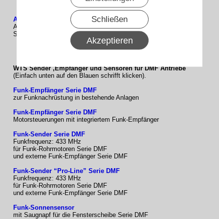
Schließen
Abrollsicherungen für Rohrmotoren
Abrollsicherungen „Mr. Block“ für Rohrmotoren – mit
Sicherheitsschalter und 8 m Kabel
Akzeptieren
WTS Sender ,Empfänger und Sensoren für DMF Antriebe
(Einfach unten auf den Blauen schrifft klicken).
Funk-Empfänger Serie DMF
zur Funknachrüstung in bestehende Anlagen
Funk-Empfänger Serie DMF
Motorsteuerungen mit integriertem Funk-Empfänger
Funk-Sender Serie DMF
Funkfrequenz: 433 MHz
für Funk-Rohrmotoren Serie DMF
und externe Funk-Empfänger Serie DMF
Funk-Sender “Pro-Line” Serie DMF
Funkfrequenz: 433 MHz
für Funk-Rohrmotoren Serie DMF
und externe Funk-Empfänger Serie DMF
Funk-Sonnensensor
mit Saugnapf für die Fensterscheibe Serie DMF