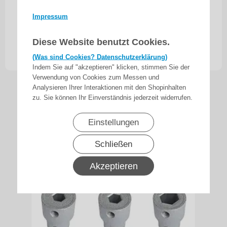
Befestigungsklammer zur Montage von
Impressum
Jalousiemotoren Serie DMJ an
Jalousie-Oberschienen bzw. U-Profilen
Diese Website benutzt Cookies.
6,90
€
(Was sind Cookies? Datenschutzerklärung)
inkl. 19% MwSt.
zzgl. Versand
Indem Sie auf "akzeptieren" klicken, stimmen Sie der
Verwendung von Cookies zum Messen und
Analysieren Ihrer Interaktionen mit den Shopinhalten
zu. Sie können Ihr Einverständnis jederzeit widerrufen.
Einstellungen
Schließen
Akzeptieren