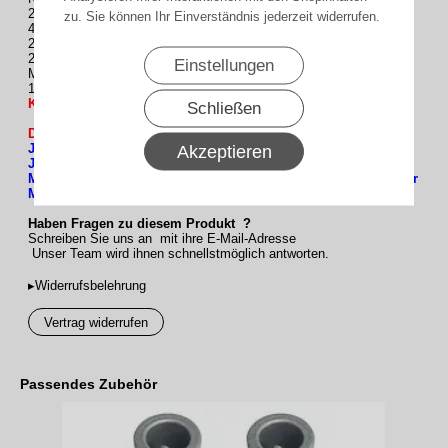
2x Staubschutzkappen für Endschalter Einstellschrauben
zu. Sie können Ihr Einverständnis jederzeit widerrufen.
4x Madenschrauben für Kupplungen
2x M6 und 2x M5 Motor Montageschrauben
2x vibrationshemmende und ausgleichende Einlagen (zwischen
Einstellungen
Motor und Profil)
1x Befestigungsklammer
Kupplungen für Wellen-Typen finden Sie unten als Zubehör
Schließen
Download :
Jalousiemotoren Serie DMJ.pdf
Akzeptieren
Jalousiemotoren Serie DMJ - Ergänzungen zur Haupt-
Montageanleitun.pdf
Jalousiemotoren Serie DMJ - Hinweise zur
Montage der Befestigungsklammer.pdf
Haben Fragen zu diesem Produkt ?
Schreiben Sie uns an mit ihre E-Mail-Adresse
Unser Team wird ihnen schnellstmöglich antworten.
▸Widerrufsbelehrung
Vertrag widerrufen
Passendes Zubehör