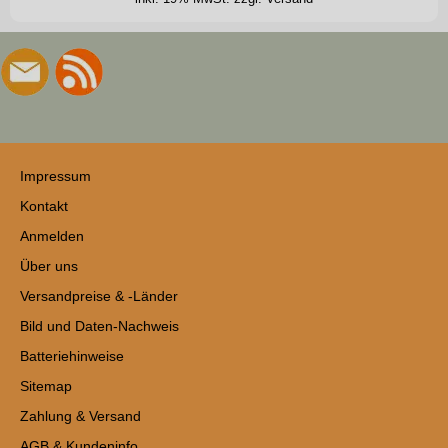
Impressum
Kontakt
Anmelden
Über uns
Versandpreise & -Länder
Bild und Daten-Nachweis
Batteriehinweise
Sitemap
Zahlung & Versand
AGB & Kundeninfo