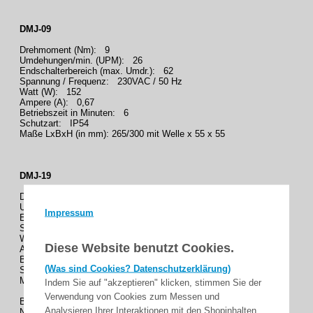
DMJ-09
Drehmoment (Nm): 9
Umdehungen/min. (UPM): 26
Endschalterbereich (max. Umdr.): 62
Spannung / Frequenz: 230VAC / 50 Hz
Watt (W): 152
Ampere (A): 0,67
Betriebszeit in Minuten: 6
Schutzart: IP54
Maße LxBxH (in mm): 265/300 mit Welle x 55 x 55
DMJ-19
Drehmoment (Nm): 19
Umdehungen/min. (UPM): 26
Impressum
Endschalterbereich (max. Umdr.): 62
Spannung / Frequenz: 230VAC / 50 Hz
Watt (W): 259
Diese Website benutzt Cookies.
Ampere (A): 1,23
Betriebszeit in Minuten: 6
(Was sind Cookies? Datenschutzerklärung)
Schutzart: IP54
Maße LxBxH (in mm): 300/335 mit Welle x 55 x 55
Indem Sie auf "akzeptieren" klicken, stimmen Sie der
Verwendung von Cookies zum Messen und
Beiliegendes Montagematerial:
Analysieren Ihrer Interaktionen mit den Shopinhalten
Not-Stopp-Taster mit grünem Pilz