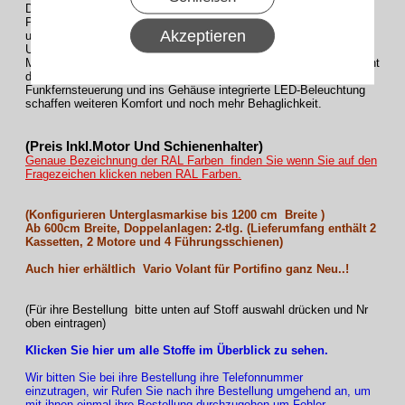
Die Zip-Markise für Glasdach und Wintergarten.
Perfekten Sonnenschutz für Glasdach und Wintergarten, lückenlos
Akzeptieren
und ohne störende seitliche Lichtschlitze, das bietet die
Unterglasmarkise Portofino. Die geschlossene Zip-Führung des
Markisentuchs mit patentierter Ausgleichsfederspannung ermöglicht
dabei einen stets straffen Tuchsitz. Optionen wie
Funkfernsteuerung und ins Gehäuse integrierte LED-Beleuchtung
schaffen weiteren Komfort und noch mehr Behaglichkeit.
(Preis Inkl.Motor Und Schienenhalter)
Genaue Bezeichnung der RAL Farben finden Sie wenn Sie auf den
Fragezeichen klicken neben RAL Farben.
(Konfigurieren Unterglasmarkise bis 1200 cm Breite )
Ab 600cm Breite, Doppelanlagen: 2-tlg. (Lieferumfang enthält 2
Kassetten, 2 Motore und 4 Führungsschienen)
Auch hier erhältlich Vario Volant für Portifino ganz Neu..!
(Für ihre Bestellung bitte unten auf Stoff auswahl drücken und Nr
oben eintragen)
Klicken Sie hier um alle Stoffe im Überblick zu sehen.
Wir bitten Sie bei ihre Bestellung ihre Telefonnummer
einzutragen, wir Rufen Sie nach ihre Bestellung umgehend an, um
mit ihnen einmal ihre Bestellung durchzugehen um Fehler