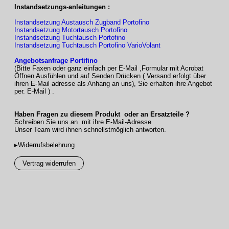
Instandsetzungs-anleitungen :
Motorantrieb
(Elektromotor)
Instandsetzung Austausch Zugband Portofino
Instandsetzung Motortausch Portofino
Instandsetzung Tuchtausch Portofino
Lieferumfang,
–
inkl. Schienen-
Instandsetzung Tuchtausch Portofino VarioVolant
Befestigung
halter
,
ohne Montage-
schrauben/
Angebotsanfrage Portifino
Dübel (Anzahl Schienenhalter siehe
(Bitte Faxen oder ganz einfach per E-Mail ,Formular mit Acrobat
Preisliste)
Öffnen Ausfühlen und auf Senden Drücken ( Versand erfolgt über
– Wandhalter für Gehäuse
ihren E-Mail adresse als Anhang an uns), Sie erhalten ihre Angebot
– zusätzlich benötigtes Montage-
per. E-Mail ) .
material gegen Mehrpreis
Haben Fragen zu diesem Produkt oder an Ersatzteile ?
Gestellfarben
–
17 RAL-
Schreiben Sie uns an mit ihre E-Mail-Adresse
Farben
und
6 Strukturlacke
zur
Unser Team wird ihnen schnellstmöglich antworten.
Wahl
– Sonder-RAL (Mehrpreis)
▸Widerrufsbelehrung
– Sonderfarben und Effektlacke auf
Anfrage
Vertrag widerrufen
Markisentücher
– aus unserer
LEWENS-
Kollektion
–
Marken-Acryl
,