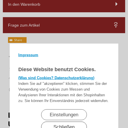
In den Warenkorb
Frage zum Artikel
Top
Impressum
Bewertungen
schnelle
Diese Website benutzt Cookies.
Lieferung
14 Tage
(Was sind Cookies? Datenschutzerklärung)
Rückgaberecht
Indem Sie auf "akzeptieren" klicken, stimmen Sie der
sicher
Verwendung von Cookies zum Messen und
zahlen
Analysieren Ihrer Interaktionen mit den Shopinhalten
zu. Sie können Ihr Einverständnis jederzeit widerrufen.
Lewens Portofino Typ
Einstellungen
Unterglas
Schließen