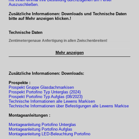
Auszuschließen.
Zusätzliche Informationen: Downloads und Technische Daten
bitte auf Mehr anzeigen klicken.!
Technische Daten
Zentimetergenaue Anfertigung in allen Zwischenbreiten!
Mehr anzeigen
TYP
Unterglas
Breite
1-teilig
max. 600 cm
Breite
2-teilig
max. bis 1.200 cm
Zusätzliche Informationen: Downloads:
(Doppelanlage)
Prospekte :
Ausfall 1-Teilig
von 150 cm bis max. 500 cm
Prospekt Gruppe Glasdachmarkisen
Ausfall 2 Teilig
von 150 cm bis max. 500 cm
Prospekt Portofino Typ Unterglas (2024)
Prospekt Portofino Typ Aufglas (08/2023)
Technische Informationen alle Lewens Markisen
Höhe Pfosten
Technische Informationen über Befestigungen alle Lewens Markise
TYP
Unterglas
Montageanleitungen :
Montageanleitung Portofino Unterglas
Montageanleitung Portofino Aufglas
Antrieb
Montageanleitung LED-Beleuchtung Portofino