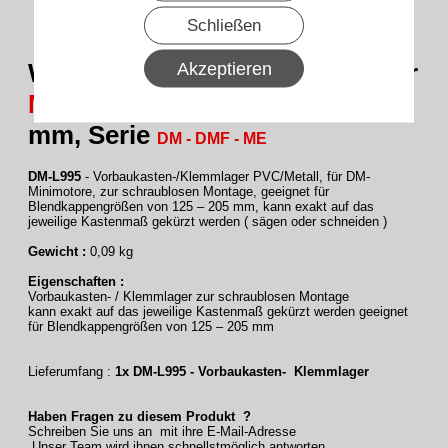
Schließen
WTS - Motor-Lager DM-L995 für
Akzeptieren
Mini
-Rohrmotoren mit Ø 35
mm, Serie
DM - DMF - ME
DM-L995
- Vorbaukasten-/Klemmlager PVC/Metall, für DM-
Minimotore, zur schraublosen Montage, geeignet für
Blendkappengrößen von 125 – 205 mm, kann exakt auf das
jeweilige Kastenmaß gekürzt werden ( sägen oder schneiden )
Gewicht :
0,09 kg
Eigenschaften :
Vorbaukasten- / Klemmlager zur schraublosen Montage
kann exakt auf das jeweilige Kastenmaß gekürzt werden geeignet
für Blendkappengrößen von 125 – 205 mm
Lieferumfang :
1x DM-L995 - Vorbaukasten- Klemmlager
Haben Fragen zu diesem Produkt ?
Schreiben Sie uns an mit ihre E-Mail-Adresse
Unser Team wird ihnen schnellstmöglich antworten.