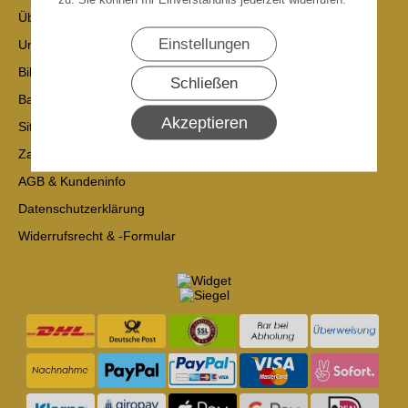
Über uns
Einstellungen
Unsere Versandländer und Preise
Bild und Daten-Nachweis
Schließen
Batteriehinweise
Akzeptieren
Sitemap
Zahlung & Versand
AGB & Kundeninfo
Datenschutzerklärung
Widerrufsrecht & -Formular