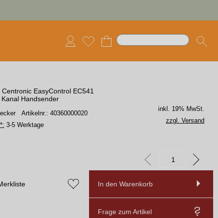
- Centronic EasyControl EC541
 Kanal Handsender
inkl. 19% MwSt.
Becker
Artikelnr.: 40360000020
zzgl. Versand
*:
3-5 Werktage
Merkliste
In den Warenkorb
Frage zum Artikel