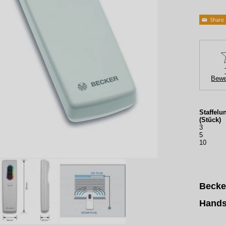
Bewe
Staffelu
(Stück)
3
5
10
Becke
Hands