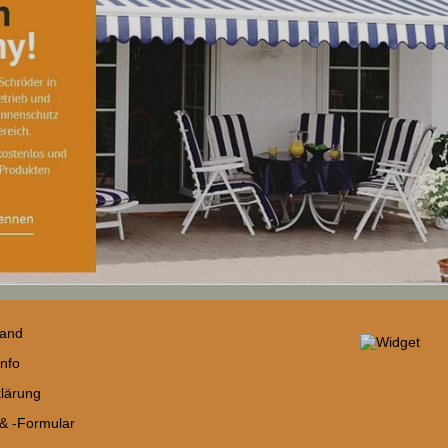
sand
nfo
lärung
 & -Formular