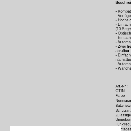
Beschre
- Kompat
- Verfügb
- Hochsi
- Einfac
(10-Segm
- Optisc
- Einfach
- Automa
- Zwei fr
abrufbar 
- Einfac
nächstbe
- Automa
- Wandha
Art.-Nr :
GTIN
Farbe
Nennspa
Batteriet
Schutzar
Zulässige
Umgebung
Funkfreq
Montagea