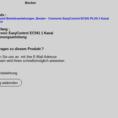
Becker
ds :
und Betriebsanleitungen ,Becker - Centronic EasyControl EC541 PLUS 1 Kanal
er
fang :
ronic EasyControl EC541 1 Kanal
ienungsanleitung
ragen zu diesem Produkt ?
n Sie uns an mit ihre E-Mail-Adresse
am wird ihnen schnellstmöglich antworten .
fsbelehrung
g widerrufen