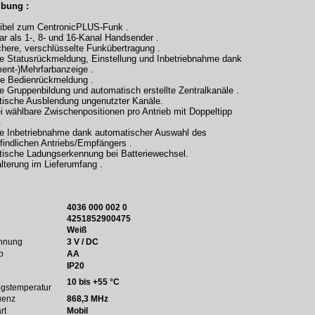
ibung :
ibel zum CentronicPLUS-Funk .
ar als 1-, 8- und 16-Kanal Handsender .
chere, verschlüsselte Funkübertragung .
he Statusrückmeldung, Einstellung und Inbetriebnahme dank
ent-)Mehrfarbanzeige .
he Bedienrückmeldung .
e Gruppenbildung und automatisch erstellte Zentralkanäle .
tische Ausblendung ungenutzter Kanäle.
ei wählbare Zwischenpositionen pro Antrieb mit Doppeltipp
.
he Inbetriebnahme dank automatischer Auswahl des
findlichen Antriebs/Empfängers .
tische Ladungserkennung bei Batteriewechsel.
lterung im Lieferumfang .
4036 000 002 0
4251852900475
Weiß
nnung
3 V / DC
yp
AA
t
IP20
10 bis +55 °C
stemperatur
uenz
868,3 MHz
rt
Mobil