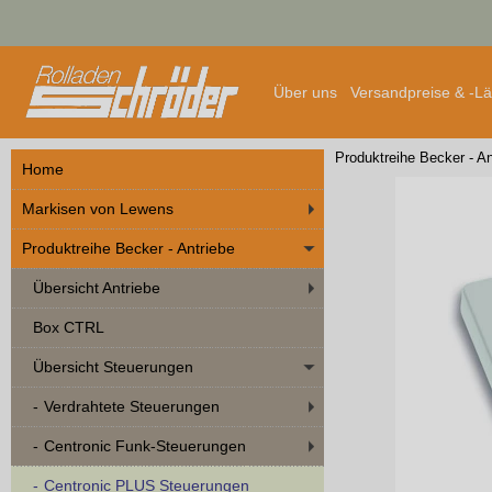
Über uns
Versandpreise & -L
Produktreihe Becker - An
Home
Markisen von Lewens
Produktreihe Becker - Antriebe
Übersicht Antriebe
Box CTRL
Übersicht Steuerungen
Verdrahtete Steuerungen
Centronic Funk-Steuerungen
Centronic PLUS Steuerungen