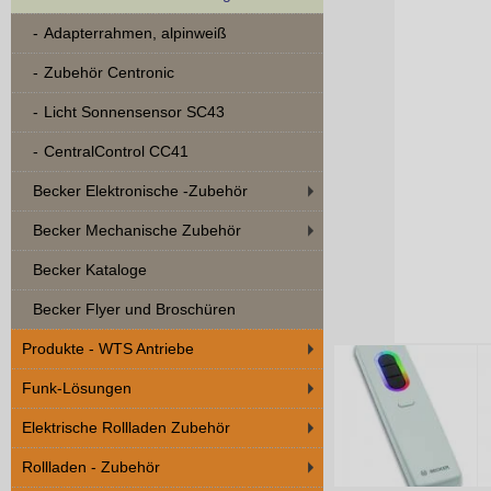
Adapterrahmen, alpinweiß
Zubehör Centronic
Licht Sonnensensor SC43
CentralControl CC41
Becker Elektronische -Zubehör
Becker Mechanische Zubehör
Becker Kataloge
Becker Flyer und Broschüren
Produkte - WTS Antriebe
Funk-Lösungen
Elektrische Rollladen Zubehör
Rollladen - Zubehör