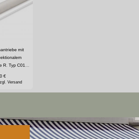
nantriebe mit
irektionalem
e R. Typ C01…
0
€
zgl. Versand