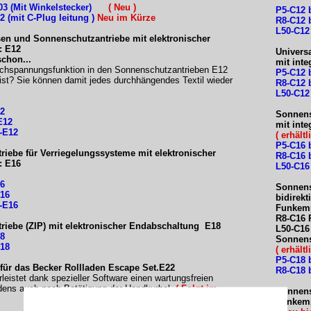
03 (Mit Winkelstecker)
( Neu
)
P5-C12 
2 (mit C-Plug leitung )
Neu im Kürze
R8-C12 
L50-C12
sen und Sonnenschutzantriebe mit elektronischer
: E12
Univers
chon...
mit int
chspannungsfunktion in den Sonnenschutzantrieben E12
P5-C12 
ar ist? Sie können damit jedes durchhängendes Textil wieder
R8-C12 
L50-C12
12
Sonnens
E12
mit int
-E12
( erhält
P5-C16 
iebe für Verriegelungssysteme mit elektronischer
R8-C16 
: E16
L50-C16
16
Sonnens
E16
bidirek
-E16
Funkemp
R8-C16 
iebe (ZIP) mit elektronischer Endabschaltung E18
L50-C16
18
Sonnens
E18
( erhält
P5-C18 
 für das Becker Rollladen Escape Set.E22
R8-C18 
leistet dank spezieller Software einen wartungsfreien
adens auch nach Betätigung der Handkurbel.
( Folgt im
Sonnensc
Funkemp