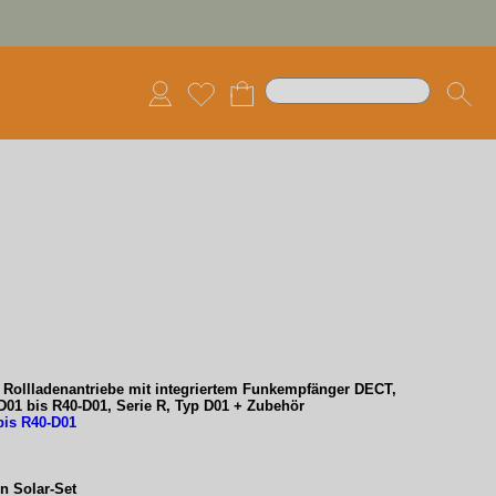
-
Rollladenantriebe mit integriertem
Funkempfänger DECT
,
D01 bis R40-D01, Serie R, Typ D01 + Zubehör
bis R40-D01
en Solar-Set