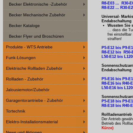
R8-E03 ... R30-E
Becker Elektronische -Zubehör
R8-E22 ... R30-E2
Becker Mechanische Zubehör
Universal- Marki
Endabschaltung 
Wussten Sie s
Becker Kataloge
… dass die Tu
frei einstellb
Becker Flyer und Broschüren
straffen!
Produkte - WTS Antriebe
P5-E12 bis P9-E
R8-E12 bis R50-
L50-E12 bis L120
Funk-Lösungen
Sonnenschutzantr
Elektrische Rollladen Zubehör
Endabschaltung 
P5-E16 bis P9-E
Rollladen - Zubehör
R8-E16 bis R40-
L50-E16 bis L120
Jalousiemotor/Zubehör
Sonnenschutzantr
Garagentorantriebe - Zubehör
P5-E18 bis P9-E
R8-E18 bis R40-
Tortechnik
Rollladenantrieb
Der Antrieb gewähr
Elektro-Installationsmaterial
Betrieb des Rolll
Kürze)
News und Aktionen