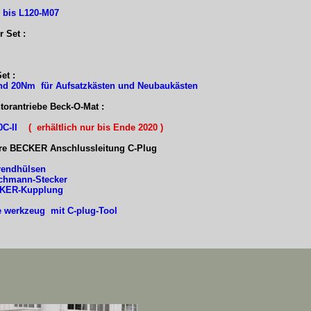
 bis L120-M07
r Set :
et :
d 20Nm für Aufsatzkästen und Neubaukästen
torantriebe Beck-O-Mat :
C-II
( erhältlich nur bis Ende 2020 )
re BECKER Anschlussleitung C-Plug
rendhülsen
schmann-Stecker
CKER-Kupplung
 werkzeug mit C-plug-Tool