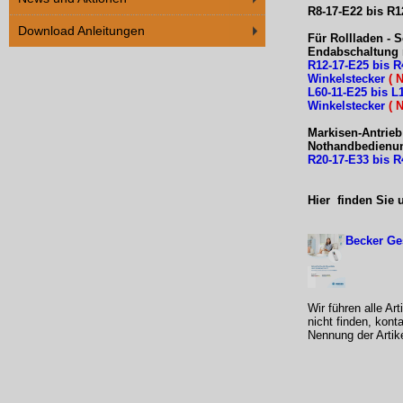
R8-17-E22 bis R1
Download Anleitungen
Für Rollladen - 
Endabschaltung 
R12-17-E25 bis R
Winkelstecker
( 
L60-11-E25 bis L
Winkelstecker
( 
Markisen-Antrieb
Nothandbedienun
R20-17-E33 bis R
Hier finden Sie
Becker Ge
Wir führen alle Ar
nicht finden, kont
Nennung der Artik