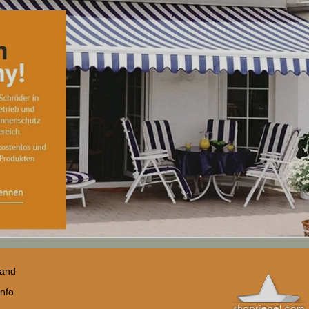
sand
nfo