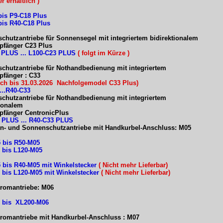
r erhältlich )
bis P9-C18 Plus
bis R40-C18 Plus
chutzantriebe für Sonnensegel mit integriertem bidirektionalem
fänger C23 Plus
 PLUS ... L100-C23 PLUS
( folgt im Kürze )
chutzantriebe für Nothandbedienung mit integriertem
fänger : C33
lich bis 31.03.2026 Nachfolgemodel C33 Plus)
...R40-C33
chutzantriebe für Nothandbe
dienung mit integriertem
tionalem
fänger CentronicPlus
 PLUS ... R40-C33 PLUS
en- und Sonnenschutzantriebe mit Handkurbel-Anschluss: M05
 bis R50-M05
 bis L120-M05
 bis R40-M05 mit Winkelstecker
( Nicht mehr Lieferbar)
 bis L120-M05 mit Winkelstecker
( Nicht mehr Lieferbar)
tromantriebe: M06
 bis XL200-M06
tromantriebe mit Handkurbel-Anschluss : M07