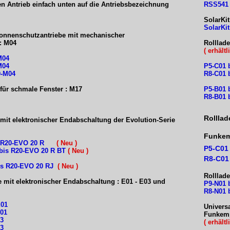
n Antrieb einfach unten auf die Antriebsbezeichnung
RSS54
SolarKit
SolarKi
Sonnenschutzantriebe mit mechanischer
: M04
Rolllad
( erhält
M04
M04
P5-C01 
0-M04
R8-C01 
 für schmale Fenster : M17
P5-B01 
R8-B01 
Rolllad
 mit elektronischer Endabschaltung der Evolution-Serie
Funkem
is R20-EVO 20 R
( Neu
)
P5-C01 
bis R20-EVO 20 R BT
( Neu
)
R8-C01
is R20-EVO 20 RJ
( Neu
)
Rolllad
e mit elektronischer Endabschaltung : E01 - E03 und
P9-N01
R8-N01 
-E01
Univers
E01
Funkemp
03
( erhält
03