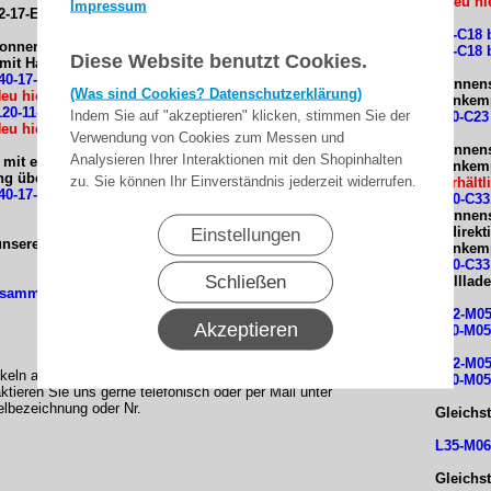
(Neu hie
Impressum
2-17-E22
P5-C18 
Sonnenschutz -Rolltorantriebe mit elektronischer
R8-C18 
Diese Website benutzt Cookies.
mit Handkurbel-Anschluss: E25
( Neu..)
40-17-E25 (für Wickelwellen ab Ø 50 mm) mit
Sonnens
(Was sind Cookies? Datenschutzerklärung)
Neu hier erhältlich)
Funkemp
120-11-E25 (für Wickelwellen ab Ø 63 mm) mit
Indem Sie auf "akzeptieren" klicken, stimmen Sie der
L70-C23
Neu hier erhältlich)
Verwendung von Cookies zum Messen und
Sonnens
Analysieren Ihrer Interaktionen mit den Shopinhalten
 mit elektronischer Endabschaltung zur
Funkemp
g über Handkurbelgetriebe
E33
zu. Sie können Ihr Einverständnis jederzeit widerrufen.
( erhält
40-17-E33
R20-C33
Sonnens
bidirek
Einstellungen
 unsere Neue Becker Katalog 2025
Funkemp
R20-C33
Schließen
Rolllad
sammtkatalog 2025 für Rollladen und Sonnenschutz
R12-M05
Akzeptieren
L50-M05
R12-M05
tikeln aus dem Hause Becker-Antriebe sollten sie etwas
L50-M05
aktieren Sie uns gerne telefonisch oder per Mail unter
elbezeichnung oder Nr.
Gleichs
L35-M06
Gleichs