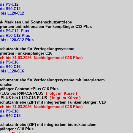
bis P9-C12
bis R50-C12
 bis L120-C12
al- Markisen und Sonnenschutzantriebe
egriertem bidirektionalem Funkempfänger C12 Plus
bis P9-C12 Plus
bis R50-C12 Plus
 bis L120-C12 Plus
chutzantriebe für Verriegelungssysteme
egriertem Funkempfänger C16
lich bis 31.03.2026 Nachfolgemodel C16 Plus)
bis P9-C16
bis R40-C16
 bis L120-C16
chutzantriebe für Verriegelungssysteme mit integriertem
tionalem
fänger CentronicPlus C16 Plus
PLUS bis R40-C16 PLUS
( folgt im Kürze )
 PLUS bis L120-C16 PLUS
( folgt im Kürze )
chutzantriebe (ZIP) mit integriertem Funkempfänger: C18
lich bis 31.03.2026 Nachfolgemodel C18 Plus)
bis P9-C18
bis R40-C18
hutzantriebe (ZIP) mit integriertem bidirektionalem
fänger : C18 Plus