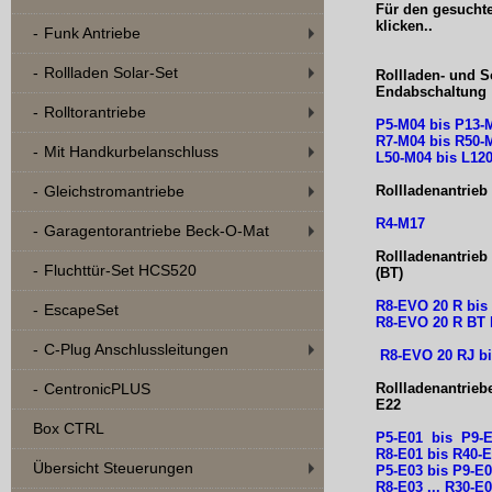
Für den gesuchte
klicken..
Funk Antriebe
Rollladen Solar-Set
Rollladen- und 
Endabschaltung 
Rolltorantriebe
P5-M04 bis P13-
R7-M04 bis R50-
Mit Handkurbelanschluss
L50-M04 bis L12
Rollladenantrieb
Gleichstromantriebe
R4-M17
Garagentorantriebe Beck-O-Mat
Rollladenantrieb
Fluchttür-Set HCS520
(BT)
R8-EVO 20 R b
EscapeSet
R8-EVO 20 R BT 
C-Plug Anschlussleitungen
R8-EVO 20 R
J b
Rollladenantrieb
CentronicPLUS
E22
Box CTRL
P5-E01 bis P9
R8-E01 bis R40-
Übersicht Steuerungen
P5-E03 bis P9-E
R8-E03 ... R30-E