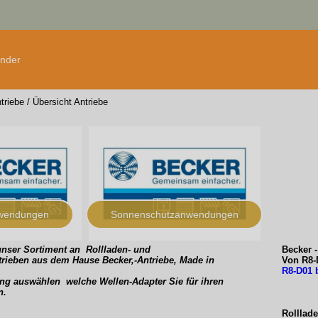
änder
triebe
/
Übersicht Antriebe
nwendungen
Sonnenschutzanwendungen
unser Sortiment an Rollladen- und
Becker 
rieben aus dem Hause Becker,-Antriebe, Made in
Von R8-
R8-D01 
lung auswählen welche Wellen-Adapter Sie für ihren
n.
Rolllad