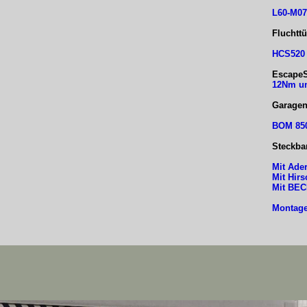
L60-M07
Fluchttü
HCS520
EscapeS
12Nm un
Garagen
BOM 850
Steckba
Mit Ade
Mit Hir
Mit BE
Montage