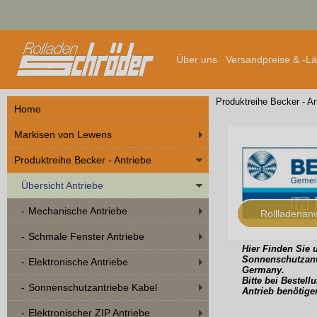
Über uns
Versandpreise & -L
Produktreihe Becker - An
Home
Markisen von Lewens
Produktreihe Becker - Antriebe
Übersicht Antriebe
Mechanische Antriebe
Rollladena
Schmale Fenster Antriebe
Hier Finden Sie 
Sonnenschutzant
Elektronische Antriebe
Germany.
Bitte bei Bestel
Sonnenschutzantriebe Kabel
Antrieb benötige
Elektronischer ZIP Antriebe